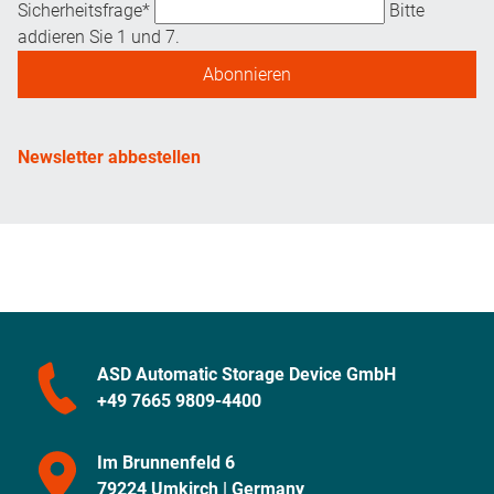
Adresse
Pflichtfeld
Sicherheitsfrage
*
Bitte
addieren Sie 1 und 7.
Abonnieren
Newsletter abbestellen
ASD Automatic Storage Device GmbH
+49 7665 9809-4400
Im Brunnenfeld 6
79224 Umkirch | Germany